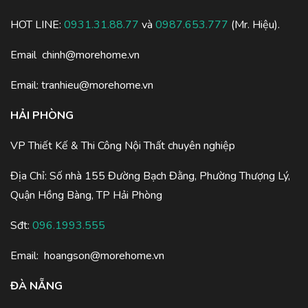
HOT LINE:
0931.31.88.77
và
0987.653.777
(Mr. Hiệu).
Email
chinh@morehome.vn
Email:
tranhieu@morehome.vn
HẢI PHÒNG
VP Thiết Kế & Thi Công Nội Thất chuyên nghiệp
Địa Chỉ: Số nhà 155 Đường Bạch Đằng, Phường Thượng Lý,
Quận Hồng Bàng, TP Hải Phòng
Sđt:
096.1993.555
Email:
hoangson@morehome.vn
ĐÀ NẴNG