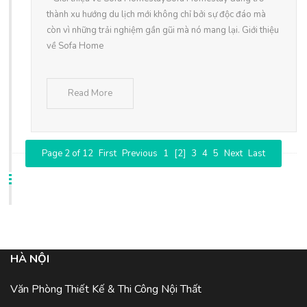
thành xu hướng du lịch mới không chỉ bởi sự độc đáo mà
còn vì những trải nghiệm gần gũi mà nó mang lại. Giới thiệu
về Sofa Home
Read More
Page 2 of 12
First
Previous
1
[2]
3
4
5
Next
Last
HÀ NỘI
Văn Phòng Thiết Kế & Thi Công Nội Thất