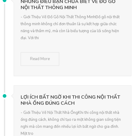
NHỮNG ĐIỀU BẠN CHƯA BIẾT VỀ ĐỒ GỖ
NỘI THẤT THÔNG MINH
- Giới Thiệu Về Đồ Gỗ Nội Thất Thông MinhĐồ gỗ nội thất
thông minh không chỉ đơn thuần là sự kết hợp giữa chức
năng và thẩm mỹ, mà còn là biểu tượng của lối sống hiện
đại. Với thi
Read More
LỢI ÍCH BẤT NGỜ KHI THI CÔNG NỘI THẤT
NHÀ ỐNG ĐÚNG CÁCH
- Giới Thiệu Về Nội Thất Nhà ỐngKhi thi công nội thất nhà
ống đúng cách, không chỉ tạo ra một không gian sống tiện
nghi mà còn mang đến nhiều lợi ích bất ngờ cho gia đình.
Một tro