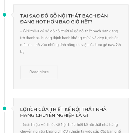
TẠI SAO ĐỒ GỖ NỘI THẤT BẠCH ĐÀN
ĐANG HOT HƠN BAO GIỜ HẾT?
- Giới thiệu về đồ gỗ nội thấtĐồ gỗ nội thất bạch đàn đang
trở thành xu hướng thịnh hành không chỉ vì vẻ đẹp tự nhiên
mà còn nhờ vào những tính năng ưu việt của loại gỗ này. Gỗ
bạ
Read More
LỢI ÍCH CỦA THIẾT KẾ NỘI THẤT NHÀ
HÀNG CHUYÊN NGHIỆP LÀ GÌ
- Giới Thiệu Về Thiết Kế Nội ThấtThiết kế nội thất nhà hàng
chuyên nghiệp không chỉ đơn thuần là việc sắp đặt bàn ghế