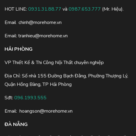
HOT LINE:
0931.31.88.77
và
0987.653.777
(Mr. Hiệu).
Email
chinh@morehome.vn
Email:
tranhieu@morehome.vn
HẢI PHÒNG
VP Thiết Kế & Thi Công Nội Thất chuyên nghiệp
Địa Chỉ: Số nhà 155 Đường Bạch Đằng, Phường Thượng Lý,
Quận Hồng Bàng, TP Hải Phòng
Sđt:
096.1993.555
Email:
hoangson@morehome.vn
ĐÀ NẴNG