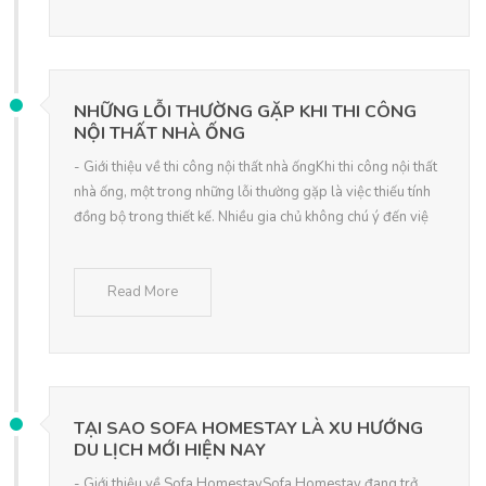
NHỮNG LỖI THƯỜNG GẶP KHI THI CÔNG
NỘI THẤT NHÀ ỐNG
- Giới thiệu về thi công nội thất nhà ốngKhi thi công nội thất
nhà ống, một trong những lỗi thường gặp là việc thiếu tính
đồng bộ trong thiết kế. Nhiều gia chủ không chú ý đến việ
Read More
TẠI SAO SOFA HOMESTAY LÀ XU HƯỚNG
DU LỊCH MỚI HIỆN NAY
- Giới thiệu về Sofa HomestaySofa Homestay đang trở